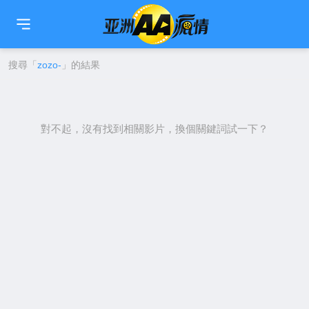
🇹🇼
繁中
🇨🇳
简中
🇺🇸
EN
🇯🇵
日本語
🇰🇷
한국어
搜尋「
zozo-
」的結果
對不起，沒有找到相關影片，換個關鍵詞試一下？