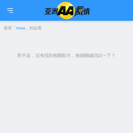
🇹🇼
繁中
🇨🇳
简中
🇺🇸
EN
🇯🇵
日本語
🇰🇷
한국어
搜尋「
miaa
」的結果
對不起，沒有找到相關影片，換個關鍵詞試一下？