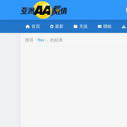
首頁
最新
充值
聯絡
搜尋「
ftav-
」的結果