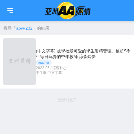
🇹🇼
繁中
🇨🇳
简中
🇺🇸
EN
🇯🇵
日本語
🇰🇷
한국어
搜尋「
abw-232
」的結果
(中文字幕) 被學校最可愛的學生射精管理。被超S學
生毎日玩弄的中年教師 涼森鈴夢
teacher
2022-05 / 涼森れむ
学生服,中文字幕
— 已經到底了 —