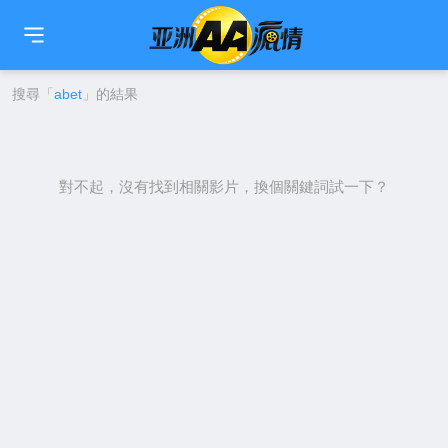
🇹🇼
繁中
🇨🇳
简中
🇺🇸
EN
🇯🇵
日本語
🇰🇷
한국어
搜尋「
abet
」的結果
對不起，沒有找到相關影片，換個關鍵詞試一下？