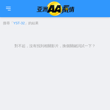
🇹🇼
繁中
🇨🇳
简中
🇺🇸
EN
🇯🇵
日本語
🇰🇷
한국어
搜尋「
YST-32
」的結果
對不起，沒有找到相關影片，換個關鍵詞試一下？