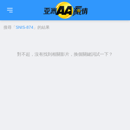
🇹🇼
繁中
🇨🇳
简中
🇺🇸
EN
🇯🇵
日本語
🇰🇷
한국어
搜尋「
SNIS-874
」的結果
對不起，沒有找到相關影片，換個關鍵詞試一下？