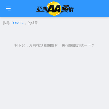
🇹🇼
繁中
🇨🇳
简中
🇺🇸
EN
🇯🇵
日本語
🇰🇷
한국어
搜尋「
ONSG-
」的結果
對不起，沒有找到相關影片，換個關鍵詞試一下？