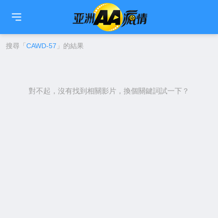
🇹🇼
繁中
🇨🇳
简中
🇺🇸
EN
🇯🇵
日本語
🇰🇷
한국어
搜尋「
CAWD-57
」的結果
對不起，沒有找到相關影片，換個關鍵詞試一下？