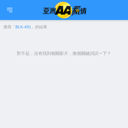
🇹🇼
繁中
🇨🇳
简中
🇺🇸
EN
🇯🇵
日本語
🇰🇷
한국어
搜尋「
BLK-491
」的結果
對不起，沒有找到相關影片，換個關鍵詞試一下？