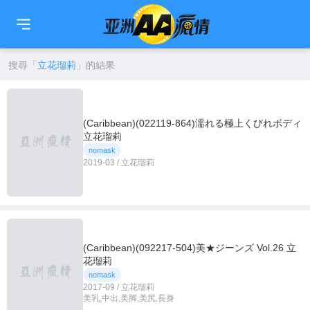
🇹🇼
繁中
🇨🇳
简中
🇺🇸
EN
🇯🇵
日本語
🇰🇷
한국어
搜尋「
立花瑠莉
」的結果
(Caribbean)(022119-864)濡れる極上くびれボディ
立花瑠莉
nomask
2019-03 / 立花瑠莉
(Caribbean)(092217-504)美★ジーンズ Vol.26 立
花瑠莉
nomask
2017-09 / 立花瑠莉
美乳,中出,美脚,美尻,長身