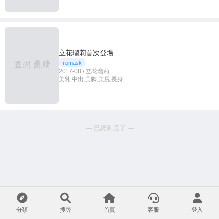
立花瑠莉首次登場
nomask
2017-08 / 立花瑠莉
美乳,中出,美脚,美尻,長身
— 已經到底了 —
分類
搜尋
首頁
客服
登入