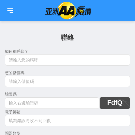
🇹🇼
繁中
🇨🇳
简中
🇺🇸
EN
🇯🇵
日本語
🇰🇷
한국어
聯絡
如何稱呼您？
您的儲值碼
驗證碼
電子郵箱
問題類型